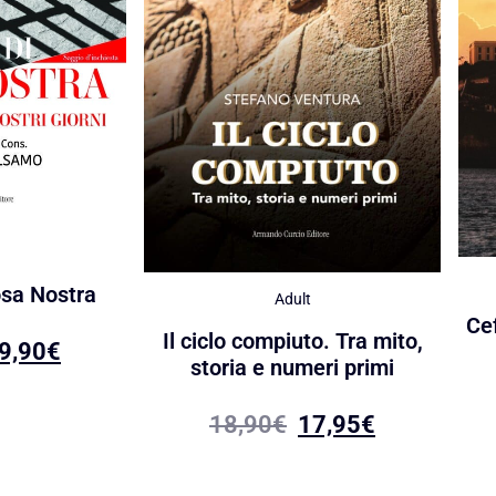
osa Nostra
Adult
Ce
Il ciclo compiuto. Tra mito,
9,90
€
storia e numeri primi
18,90
€
17,95
€