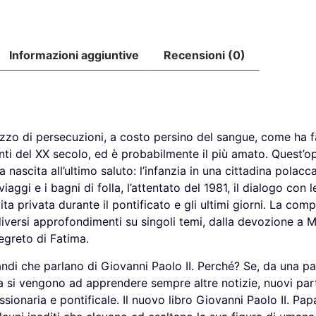
Informazioni aggiuntive
Recensioni (0)
ezzo di persecuzioni, a costo persino del sangue, come ha f
anti del XX secolo, ed è probabilmente il più amato. Quest’o
 nascita all’ultimo saluto: l’infanzia in una cittadina polacc
iaggi e i bagni di folla, l’attentato del 1981, il dialogo con l
ita privata durante il pontificato e gli ultimi giorni. La co
versi approfondimenti su singoli temi, dalla devozione a Mar
segreto di Fatima.
ndi che parlano di Giovanni Paolo II. Perché? Se, da una par
ltra si vengono ad apprendere sempre altre notizie, nuovi par
missionaria e pontificale. Il nuovo libro Giovanni Paolo II. 