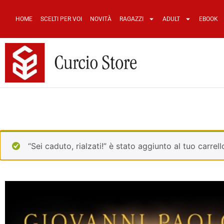
HOME
SCELTI PER VOI
NOVITÀ
RAGAZZI
ADULT
EBOOK
“Sei caduto, rialzati!” è stato aggiunto al tuo carrell