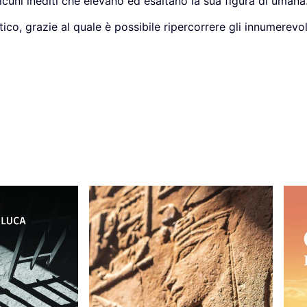
 alcuni inediti che elevano ed esaltano la sua figura di uman
, grazie al quale è possibile ripercorrere gli innumerevoli 