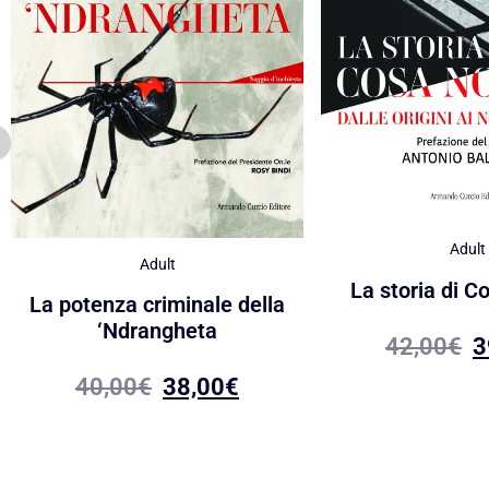
Adult
Adult
La storia di C
La potenza criminale della
‘Ndrangheta
42,00
€
3
40,00
€
38,00
€