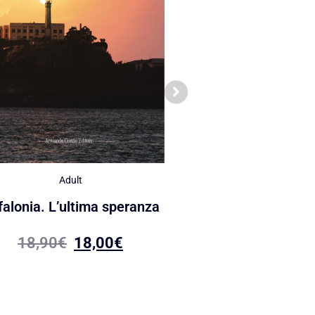
Adult
Adult
Jago e il cardina
falonia. L’ultima speranza
19,00
€
18,05
18,90
€
18,00
€