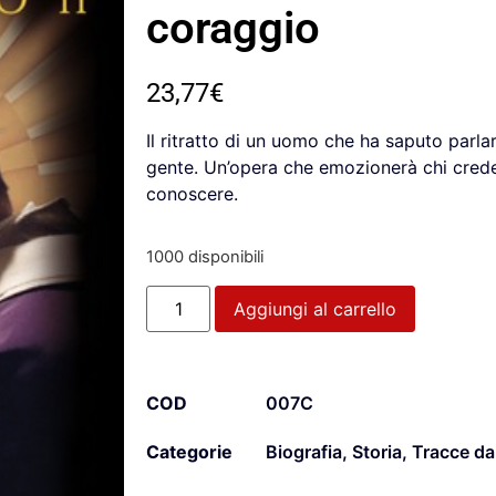
coraggio
23,77
€
Il ritratto di un uomo che ha saputo parla
gente. Un’opera che emozionerà chi crede
conoscere.
1000 disponibili
Aggiungi al carrello
COD
007C
Categorie
Biografia
,
Storia
,
Tracce da