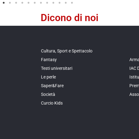
Dicono di noi
Cultura, Sport e Spettacolo
Fantasy
Arma
Testi universitari
IAC 
Le perle
Isti
Saper&Fare
Prem
Società
Asso
Curcio Kids