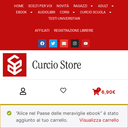
HOME
SCELTI PER VOI
NOVITÀ
RAGAZZI
ADULT
EBOOK
AUDIOLIBRI
CORSI
CURCIO SCUOLA
TESTI UNIVERSITARI
AFFILIATI
REGISTRAZIONE LIBRERIE
1
6,90
€
“Alice nel Paese delle meraviglie ebook” è stato
aggiunto al tuo carrello.
Visualizza carrello