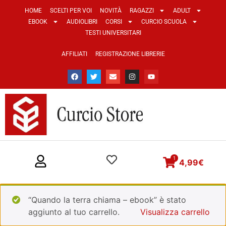
HOME
SCELTI PER VOI
NOVITÀ
RAGAZZI
ADULT
EBOOK
AUDIOLIBRI
CORSI
CURCIO SCUOLA
TESTI UNIVERSITARI
AFFILIATI
REGISTRAZIONE LIBRERIE
1
4,99
€
“Quando la terra chiama – ebook” è stato
aggiunto al tuo carrello.
Visualizza carrello