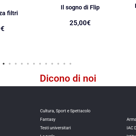
Il sogno di Flip
a filtri
25,00
€
0
€
Dicono di noi
Cultura, Sport e Spettacolo
Fantasy
Arma
Testi universitari
IAC 