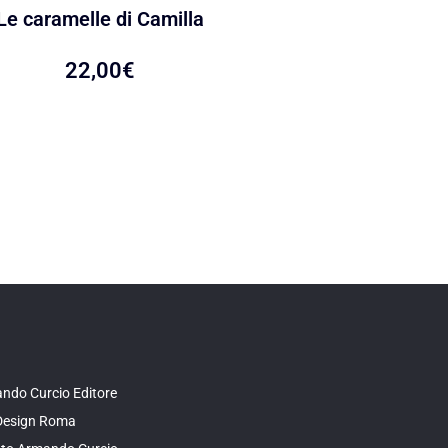
Le caramelle di Camilla
La giustizia consen
22,00
€
21,00
€
19,95
ndo Curcio Editore
Design Roma