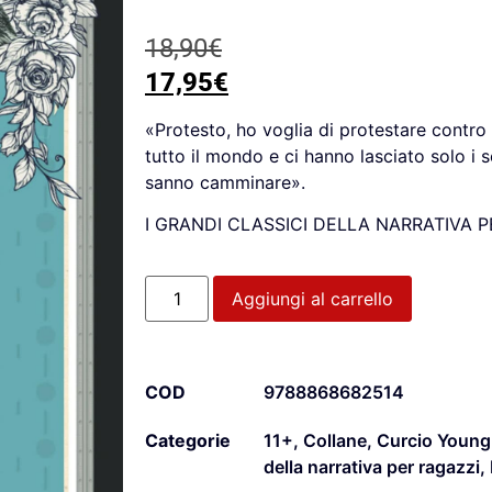
18,90
€
17,95
€
«Protesto, ho voglia di protestare contro 
tutto il mondo e ci hanno lasciato solo i s
sanno camminare».
I GRANDI CLASSICI DELLA NARRATIVA P
Aggiungi al carrello
COD
9788868682514
Categorie
11+
,
Collane
,
Curcio Young
della narrativa per ragazzi
,