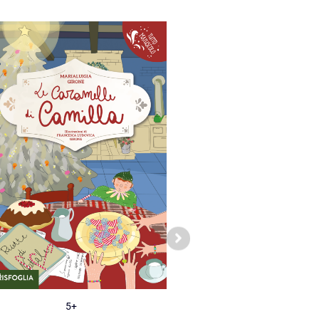
5+
Adult