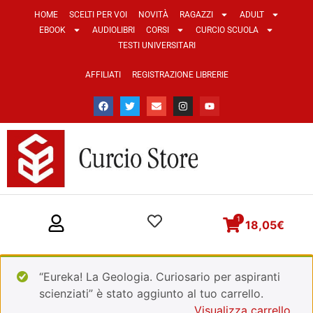
HOME
SCELTI PER VOI
NOVITÀ
RAGAZZI
ADULT
EBOOK
AUDIOLIBRI
CORSI
CURCIO SCUOLA
TESTI UNIVERSITARI
AFFILIATI
REGISTRAZIONE LIBRERIE
1
18,05
€
“Eureka! La Geologia. Curiosario per aspiranti
scienziati” è stato aggiunto al tuo carrello.
Visualizza carrello