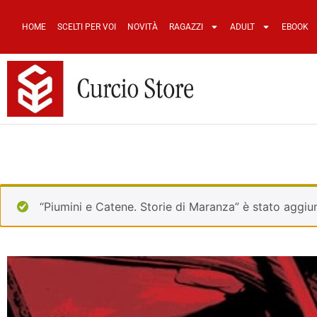
HOME
SCELTI PER VOI
NOVITÀ
RAGAZZI
ADULT
EBOOK
“Piumini e Catene. Storie di Maranza” è stato aggiun