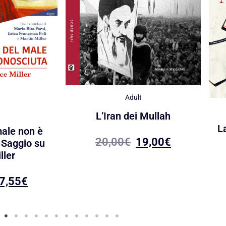
Adult
L’Iran dei Mullah
L
male non è
20,00
€
19,00
€
 Saggio su
ller
7,55
€