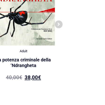
Adult
Adult
La storia di Cosa N
a potenza criminale della
‘Ndrangheta
42,00
€
39,90
40,00
€
38,00
€