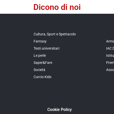
Dicono di noi
Cultura, Sport e Spettacolo
Fantasy
Arma
Testi universitari
IAC 
Le perle
Isti
Saper&Fare
Prem
Società
Asso
Curcio Kids
Cookie Policy