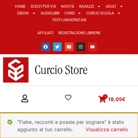
HOME
SCELTI PER VOI
NOVITÀ
RAGAZZI
ADULT
EBOOK
AUDIOLIBRI
CORSI
CURCIO SCUOLA
TESTI UNIVERSITARI
AFFILIATI
REGISTRAZIONE LIBRERIE
1
18,05
€
“Fiabe, racconti e poesie per sognare” è stato
aggiunto al tuo carrello.
Visualizza carrello