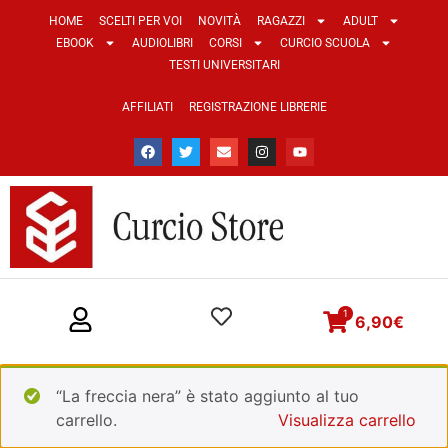
HOME
SCELTI PER VOI
NOVITÀ
RAGAZZI
ADULT
EBOOK
AUDIOLIBRI
CORSI
CURCIO SCUOLA
TESTI UNIVERSITARI
AFFILIATI
REGISTRAZIONE LIBRERIE
1
6,90
€
“La freccia nera” è stato aggiunto al tuo
carrello.
Visualizza carrello