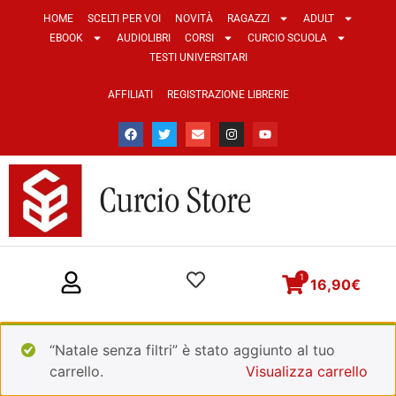
HOME
SCELTI PER VOI
NOVITÀ
RAGAZZI
ADULT
EBOOK
AUDIOLIBRI
CORSI
CURCIO SCUOLA
TESTI UNIVERSITARI
AFFILIATI
REGISTRAZIONE LIBRERIE
1
16,90
€
“Natale senza filtri” è stato aggiunto al tuo
carrello.
Visualizza carrello