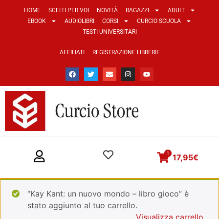
HOME
SCELTI PER VOI
NOVITÀ
RAGAZZI
ADULT
EBOOK
AUDIOLIBRI
CORSI
CURCIO SCUOLA
TESTI UNIVERSITARI
AFFILIATI
REGISTRAZIONE LIBRERIE
1
17,95
€
“Kay Kant: un nuovo mondo – libro gioco” è
stato aggiunto al tuo carrello.
Visualizza carrello