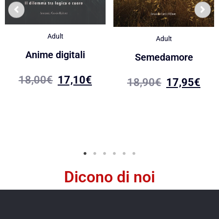
Adult
Adult
Anime digitali
Semedamore
18,00
€
17,10
€
18,90
€
17,95
€
Dicono di noi