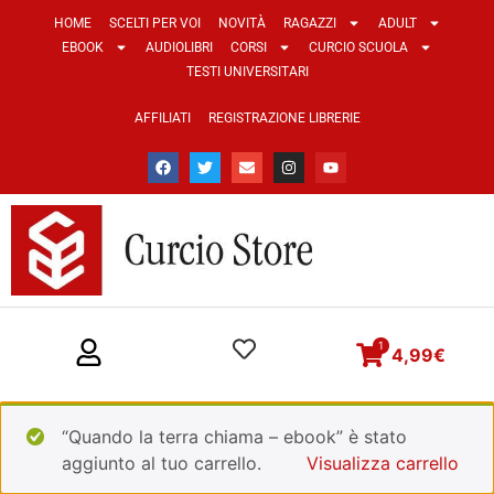
HOME
SCELTI PER VOI
NOVITÀ
RAGAZZI
ADULT
EBOOK
AUDIOLIBRI
CORSI
CURCIO SCUOLA
TESTI UNIVERSITARI
AFFILIATI
REGISTRAZIONE LIBRERIE
1
4,99
€
“Quando la terra chiama – ebook” è stato
aggiunto al tuo carrello.
Visualizza carrello