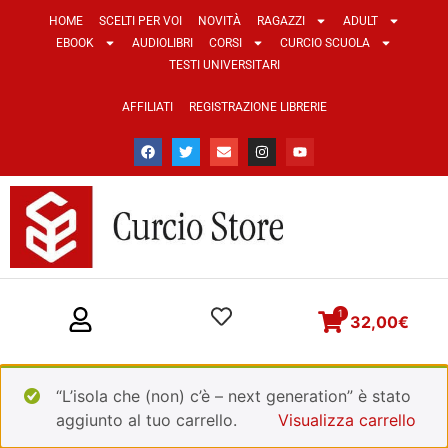
HOME
SCELTI PER VOI
NOVITÀ
RAGAZZI
ADULT
EBOOK
AUDIOLIBRI
CORSI
CURCIO SCUOLA
TESTI UNIVERSITARI
AFFILIATI
REGISTRAZIONE LIBRERIE
1
32,00
€
“L’isola che (non) c’è – next generation” è stato
aggiunto al tuo carrello.
Visualizza carrello