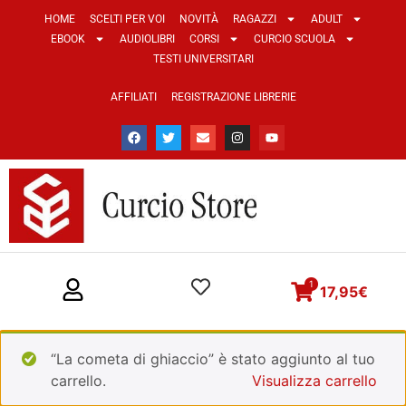
HOME
SCELTI PER VOI
NOVITÀ
RAGAZZI
ADULT
EBOOK
AUDIOLIBRI
CORSI
CURCIO SCUOLA
TESTI UNIVERSITARI
AFFILIATI
REGISTRAZIONE LIBRERIE
1
17,95
€
“La cometa di ghiaccio” è stato aggiunto al tuo
carrello.
Visualizza carrello