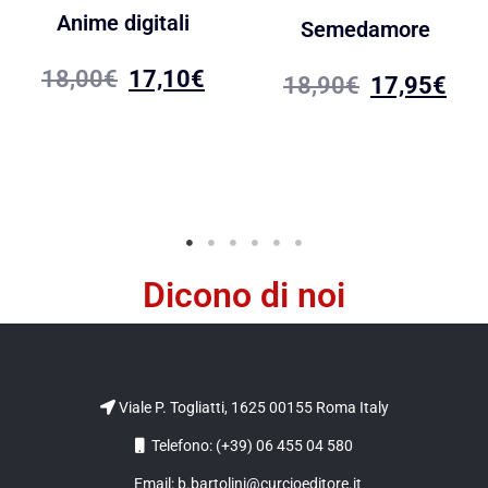
Anime digitali
Semedamore
18,00
€
17,10
€
18,90
€
17,95
€
Dicono di noi
Viale P. Togliatti, 1625 00155 Roma Italy
Telefono: (+39) 06 455 04 580
Email: b.bartolini@curcioeditore.it