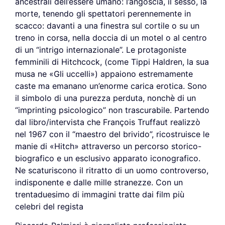
ancestrali dell’essere umano: l’angoscia, il sesso, la
morte, tenendo gli spettatori perennemente in
scacco: davanti a una finestra sul cortile o su un
treno in corsa, nella doccia di un motel o al centro
di un “intrigo internazionale”. Le protagoniste
femminili di Hitchcock, (come Tippi Haldren, la sua
musa ne «Gli uccelli») appaiono estremamente
caste ma emanano un’enorme carica erotica. Sono
il simbolo di una purezza perduta, nonchè di un
“imprinting psicologico” non trascurabile. Partendo
dal libro/intervista che François Truffaut realizzò
nel 1967 con il “maestro del brivido”, ricostruisce le
manie di «Hitch» attraverso un percorso storico-
biografico e un esclusivo apparato iconografico.
Ne scaturiscono il ritratto di un uomo controverso,
indisponente e dalle mille stranezze. Con un
trentaduesimo di immagini tratte dai film più
celebri del regista