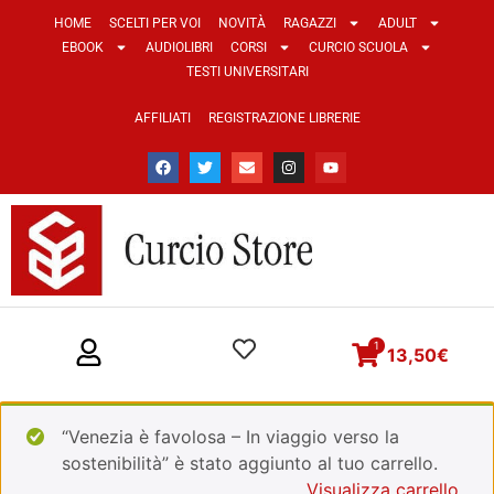
HOME
SCELTI PER VOI
NOVITÀ
RAGAZZI
ADULT
EBOOK
AUDIOLIBRI
CORSI
CURCIO SCUOLA
TESTI UNIVERSITARI
AFFILIATI
REGISTRAZIONE LIBRERIE
1
13,50
€
“Venezia è favolosa – In viaggio verso la
sostenibilità” è stato aggiunto al tuo carrello.
Visualizza carrello