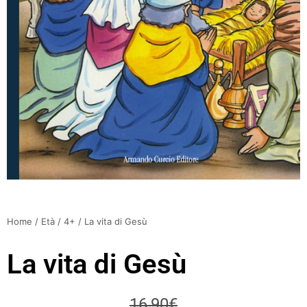
Home
/
Età
/
4+
/ La vita di Gesù
La vita di Gesù
16,90
€