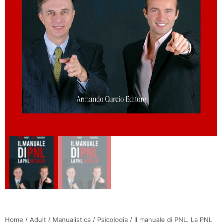
Home
/
Adult
/
Manualistica
/
Psicologia
/ Il manuale di PNL. La PNL