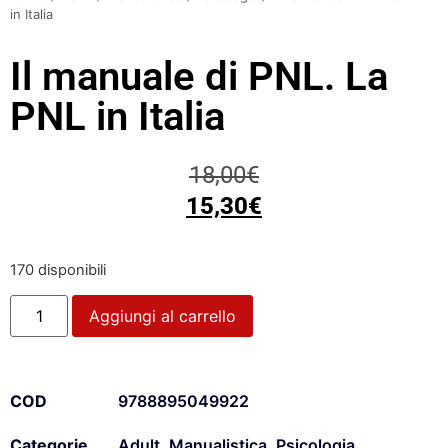
in Italia
Il manuale di PNL. La
PNL in Italia
18,00
€
15,30
€
170 disponibili
Aggiungi al carrello
COD
9788895049922
Categorie
Adult
,
Manualistica
,
Psicologia
,