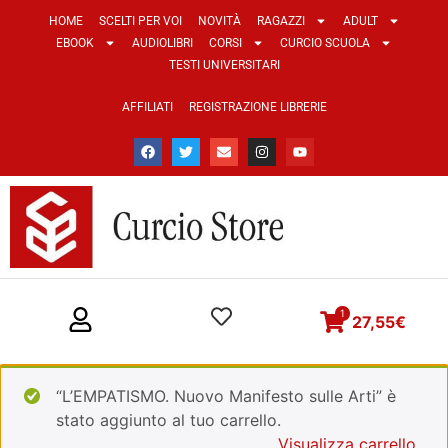
HOME
SCELTI PER VOI
NOVITÀ
RAGAZZI
ADULT
EBOOK
AUDIOLIBRI
CORSI
CURCIO SCUOLA
TESTI UNIVERSITARI
AFFILIATI
REGISTRAZIONE LIBRERIE
1
27,55
€
“L’EMPATISMO. Nuovo Manifesto sulle Arti” è
stato aggiunto al tuo carrello.
Visualizza carrello