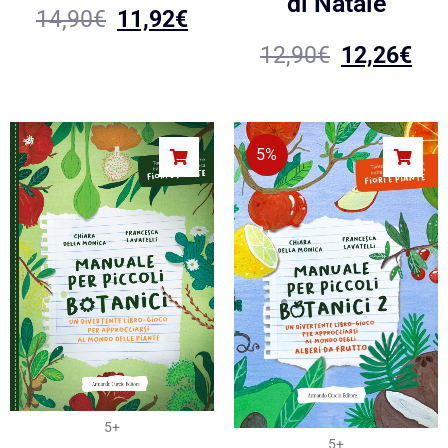
di Natale
14,90
€
11,92
€
12,90
€
12,26
€
5%
5+
5+