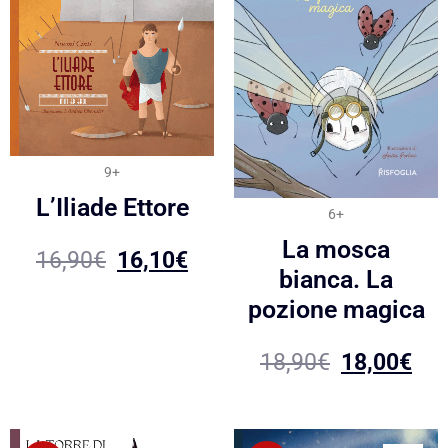
9+
L’Iliade Ettore
6+
La mosca
16,90
€
16,10
€
bianca. La
pozione magica
18,90
€
18,00
€