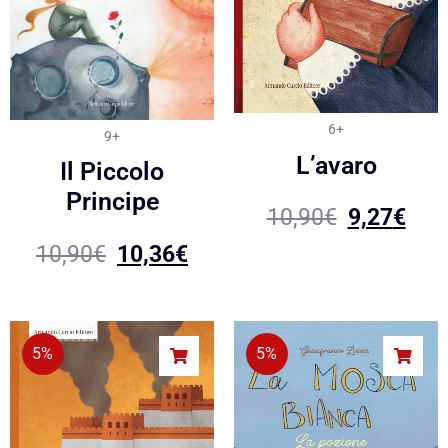
6+
9+
L’avaro
Il Piccolo
Principe
10,90
€
9,27
€
10,90
€
10,36
€
5%
5%