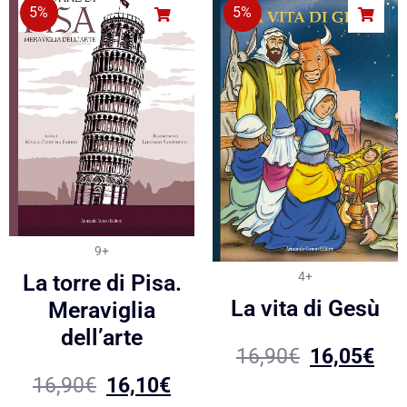
5%
5%
9+
4+
La torre di Pisa.
La vita di Gesù
Meraviglia
dell’arte
16,90
€
16,05
€
16,90
€
16,10
€