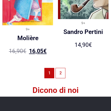
9+
9+
Sandro Pertini
Molière
14,90
€
16,90
€
16,05
€
1
2
Dicono di noi