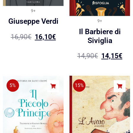
9+
Giuseppe Verdi
9+
Il Barbiere di
16,90
€
16,10
€
Siviglia
14,90
€
14,15
€
5%
15%