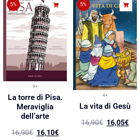
5%
5%
9+
4+
La torre di Pisa.
La vita di Gesù
Meraviglia
dell’arte
16,90
€
16,05
€
16,90
€
16,10
€