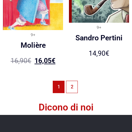
9+
9+
Sandro Pertini
Molière
14,90
€
16,90
€
16,05
€
1
2
Dicono di noi