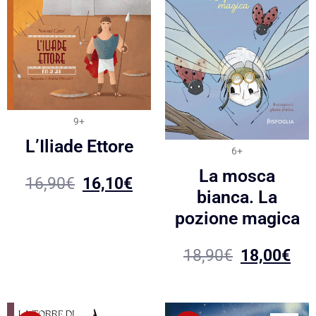
9+
L’Iliade Ettore
6+
La mosca
16,90
€
16,10
€
bianca. La
pozione magica
18,90
€
18,00
€