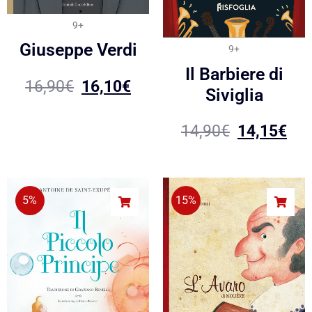
9+
Giuseppe Verdi
9+
Il Barbiere di
16,90
€
16,10
€
Siviglia
14,90
€
14,15
€
5%
15%