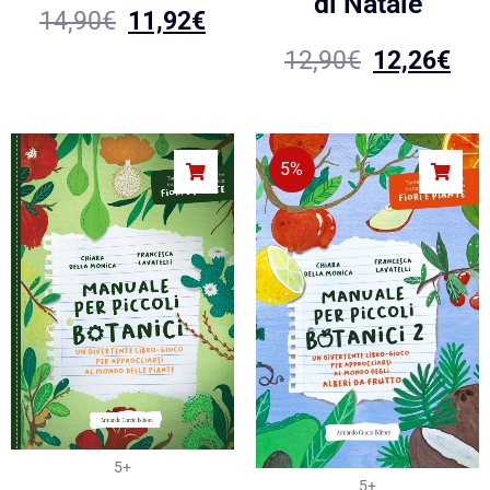
di Natale
14,90
€
11,92
€
12,90
€
12,26
€
5%
5+
5+