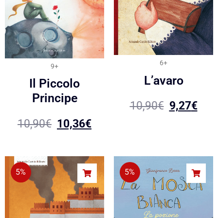
6+
9+
L’avaro
Il Piccolo
Principe
10,90
€
9,27
€
10,90
€
10,36
€
5%
5%