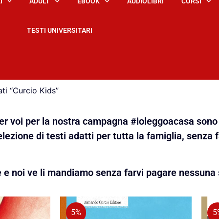
I
ADULT
EBOOK
AUDIOLIBRI
CORSI
TESTI UNIVERSITARI
ti “Curcio Kids”
 per voi per la nostra campagna #ioleggoacasa sono 
lezione di testi adatti per tutta la famiglia, senza 
e e noi ve li mandiamo senza farvi pagare nessuna 
5%
5