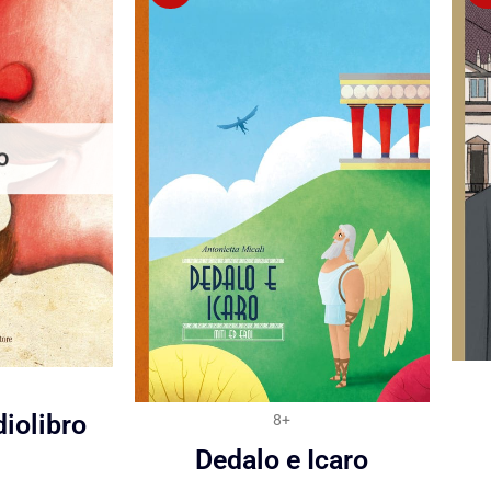
O
iolibro
8+
Dedalo e Icaro