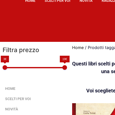
HOME
SCELTI PER VOI
NOVITÀ
RAGAZZ
Home
/ Prodotti tagga
Filtra prezzo
3€
19€
Questi libri scelti
una se
HOME
Voi scegliet
SCELTI PER VOI
NOVITÀ