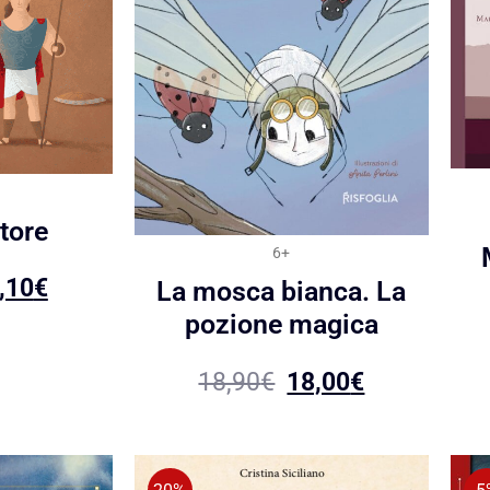
ttore
6+
,10
€
La mosca bianca. La
pozione magica
18,90
€
18,00
€