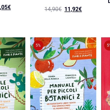
,05
€
14,90
€
11,92
€
5%
5