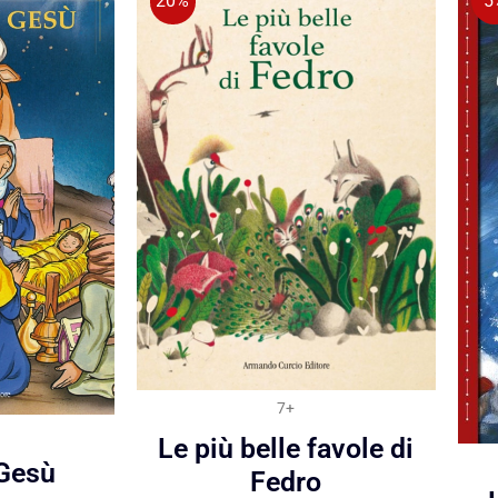
20%
5
7+
Le più belle favole di
 Gesù
Fedro