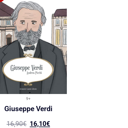
9+
Giuseppe Verdi
16,90
€
16,10
€