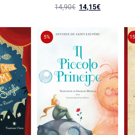
14,90
€
14,15
€
5%
1