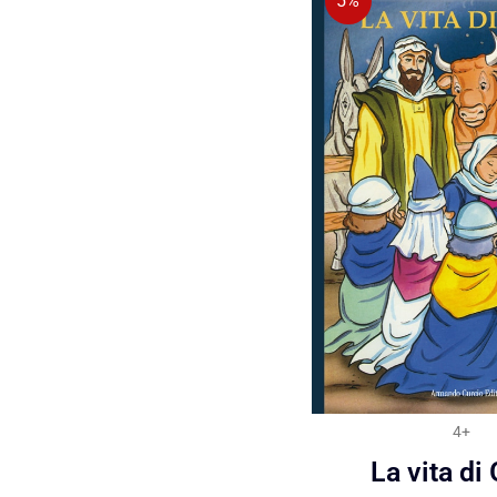
5%
4+
La vita di