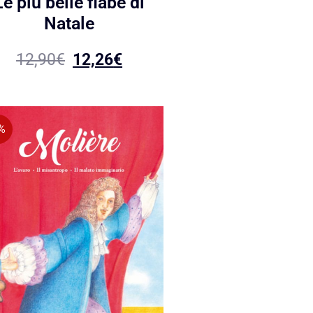
Le più belle fiabe di
Natale
12,90
€
12,26
€
%