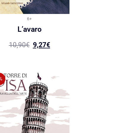
6+
L’avaro
10,90
€
9,27
€
%