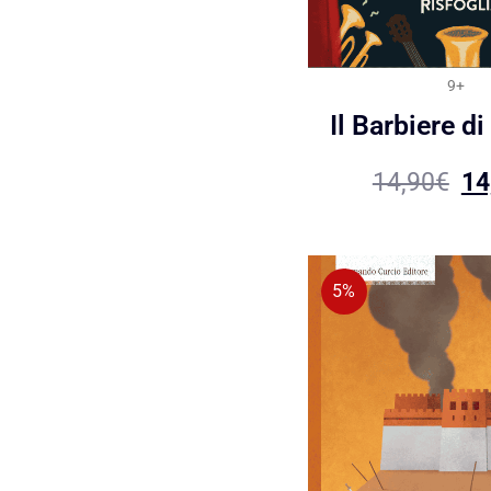
9+
Il Barbiere di
14,90
€
14
5%