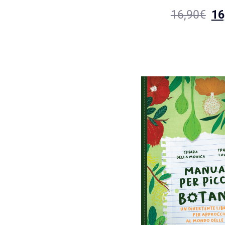
16,90
€
16