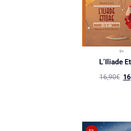
9+
L’Iliade E
16,90
€
16