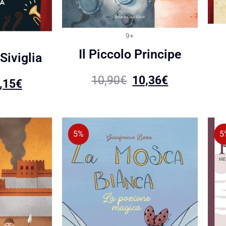
9+
Il Piccolo Principe
 Siviglia
10,90
€
10,36
€
,15
€
5%
5