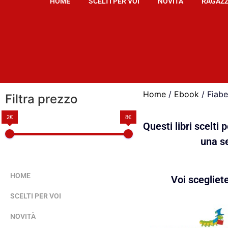
HOME
SCELTI PER VOI
NOVITÀ
RAGAZZ
Home
/
Ebook
/ Fiabe
Filtra prezzo
2€
8€
Questi libri scelti
una se
HOME
Voi scegliet
SCELTI PER VOI
NOVITÀ