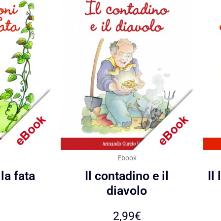
Ebook
lla fata
Il contadino e il
Il
diavolo
2,99
€