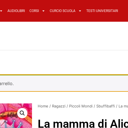
AUDIOLIBRI
CORSI
CURCIO SCUOLA
TESTI UNIVERSITARI
rrello.
Home
/
Ragazzi
/
Piccoli Mondi
/
Sbuffibaffi
/ La m
La mamma di Ali