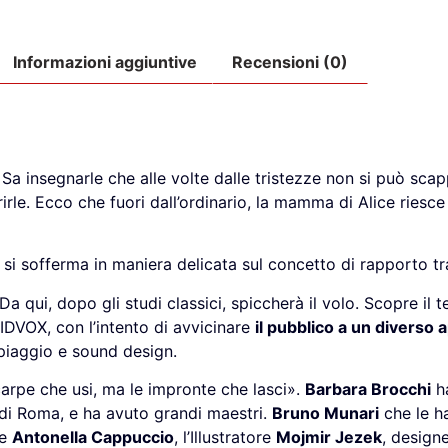
Informazioni aggiuntive
Recensioni (0)
 insegnarle che alle volte dalle tristezze non si può scap
rle. Ecco che fuori dall’ordinario, la mamma di Alice riesc
e si sofferma in maniera delicata sul concetto di rapporto t
a qui, dopo gli studi classici, spiccherà il volo. Scopre il 
 IDVOX, con l’intento di avvicinare
il pubblico a un diverso 
ppiaggio e sound design.
carpe che usi, ma le impronte che lasci».
Barbara Brocchi
ha
ED di Roma, e ha avuto grandi maestri.
Bruno Munari
che le h
ce
Antonella Cappuccio
, l’Illustratore
Mojmir Jezek
, design