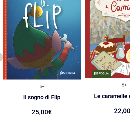
5+
5+
Le caramelle 
Il sogno di Flip
22,0
25,00
€