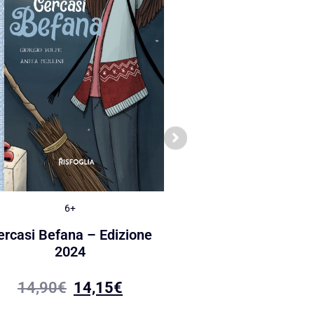
6+
6+
ercasi Befana – Edizione
I mostri del Nat
2024
18,90
€
17,95
14,90
€
14,15
€