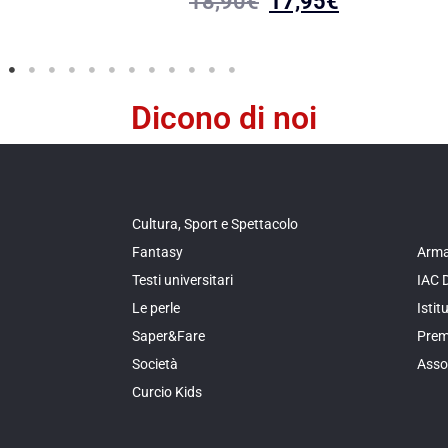
18,90
€
17,95
€
Dicono di noi
Cultura, Sport e Spettacolo
Fantasy
Arma
Testi universitari
IAC 
Le perle
Isti
Saper&Fare
Prem
Società
Asso
Curcio Kids