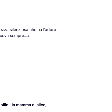
tezza silenziosa che ha l’odore
osceva sempre…».
ollini
,
la mamma di alice
,