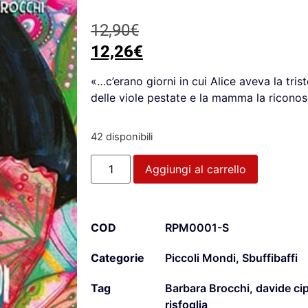
12,90
€
12,26
€
«…c’erano giorni in cui Alice aveva la tris
delle viole pestate e la mamma la ricon
42 disponibili
Aggiungi al carrello
COD
RPM0001-S
Categorie
Piccoli Mondi
,
Sbuffibaffi
Tag
Barbara Brocchi
,
davide cip
risfoglia