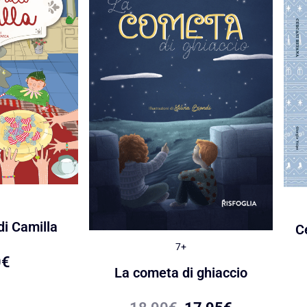
di Camilla
C
7+
0
€
La cometa di ghiaccio