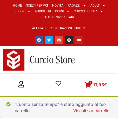
HOME
SCELTI PER VOI
NOVITÀ
RAGAZZI
ADULT
EBOOK
AUDIOLIBRI
CORSI
CURCIO SCUOLA
TESTI UNIVERSITARI
AFFILIATI
REGISTRAZIONE LIBRERIE
1
17,95
€
“L’uomo senza tempo” è stato aggiunto al tuo
carrello.
Visualizza carrello