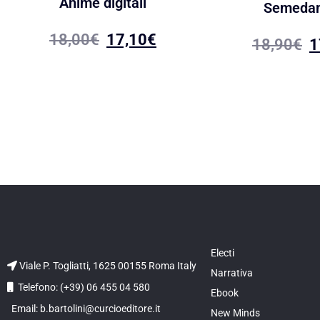
Anime digitali
Semeda
18,00
€
17,10
€
18,90
€
1
Electi
Viale P. Togliatti, 1625 00155 Roma Italy
Narrativa
Telefono: (+39) 06 455 04 580
Ebook
Email: b.bartolini@curcioeditore.it
New Minds