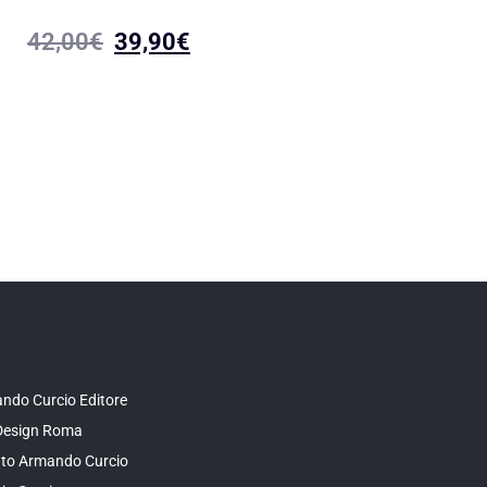
Arrus l’etrusco –
42,00
€
39,90
€
quadratura del cer
(secondo capitolo del
21,00
€
19,95
ndo Curcio Editore
Design Roma
tuto Armando Curcio