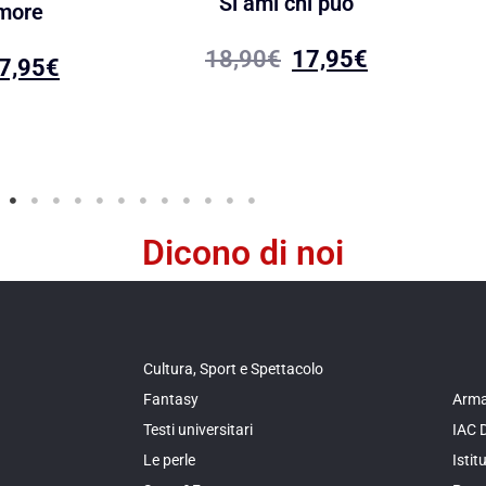
Si ami chi può
more
18,90
€
17,95
€
7,95
€
Dicono di noi
Cultura, Sport e Spettacolo
Fantasy
Arma
Testi universitari
IAC 
Le perle
Isti