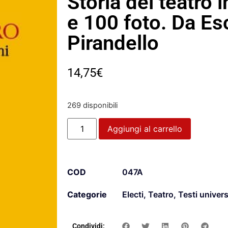
Storia del teatro 
e 100 foto. Da Es
Pirandello
14,75
€
269 disponibili
Aggiungi al carrello
COD
047A
Categorie
Electi
,
Teatro
,
Testi univers
Condividi: