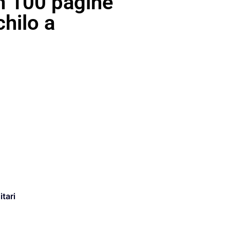
in 100 pagine
chilo a
itari